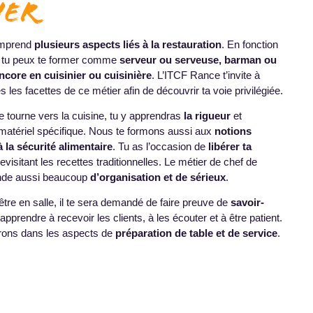
ier
comprend
plusieurs aspects liés à la restauration
. En fonction
, tu peux te former comme
serveur ou serveuse, barman ou
core en cuisinier ou cuisinière
. L’ITCF Rance t’invite à
s les facettes de ce métier afin de découvrir ta voie privilégiée.
 se tourne vers la cuisine, tu y apprendras
la rigueur
et
du matériel spécifique. Nous te formons aussi aux
notions
à la sécurité alimentaire
. Tu as l’occasion de
libérer ta
evisitant les recettes traditionnelles. Le métier de chef de
nde aussi beaucoup
d’organisation et de sérieux
.
 être en salle, il te sera demandé de faire preuve de
savoir-
 apprendre à recevoir les clients, à les écouter et à être patient.
rons dans les aspects de
préparation de table et de service
.