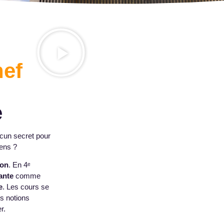
hef
e
cun secret pour
gens ?
ion
. En 4ᵉ
ante
comme
e
. Les cours se
es notions
r.