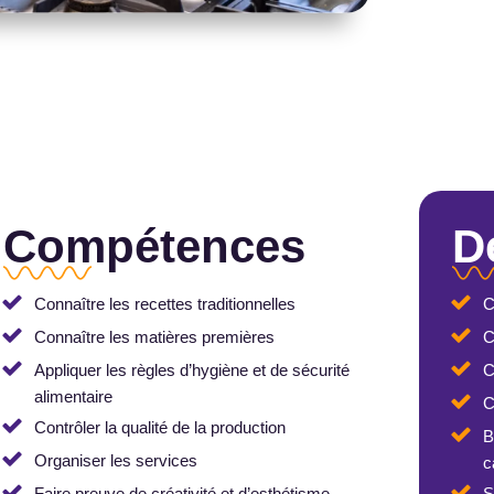
Compétences
D
Connaître les recettes traditionnelles
C
Connaître les matières premières
C
Appliquer les règles d’hygiène et de sécurité
C
alimentaire
C
Contrôler la qualité de la production
B
Organiser les services
c
Faire preuve de créativité et d’esthétisme
S