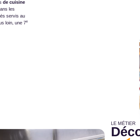
s
de cuisine
dans les
nés servis au
e
lus loin, une 7
LE MÉTIER
Déco