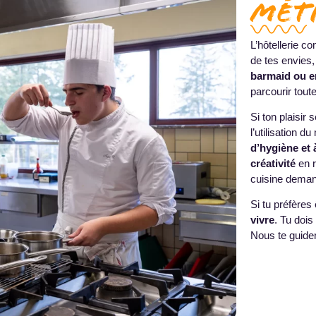
mét
L’hôtellerie 
de tes envies
barmaid ou en
parcourir toute
Si ton plaisir
l’utilisation 
d’hygiène et 
créativité
en r
cuisine dema
Si tu préfères
vivre
. Tu dois
Nous te guide