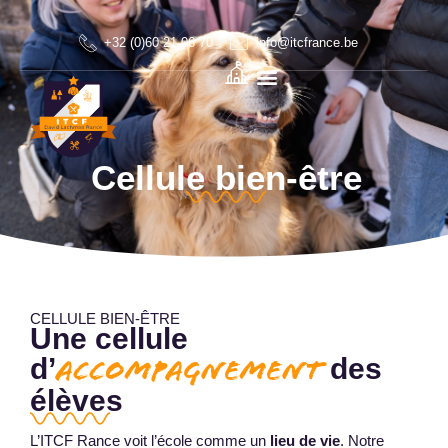
+32 (0)60 21 06 70
info@itcfrance.be
Cellule bien-être
CELLULE BIEN-ÊTRE
Une cellule
d’
des
accompagnement
élèves
L’ITCF Rance voit l’école comme un
lieu de vie
. Notre