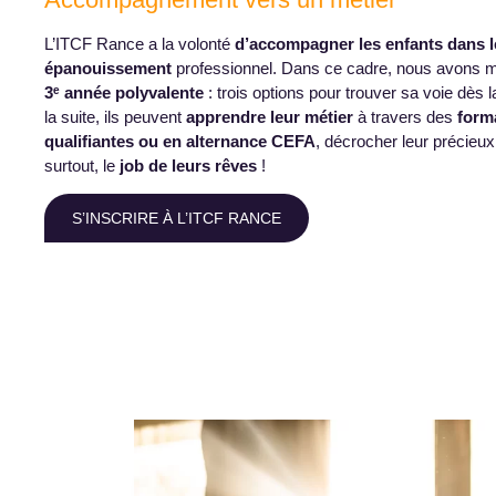
L’ITCF Rance a la volonté
d’accompagner les enfants dans l
épanouissement
professionnel. Dans ce cadre, nous avons m
3
ᵉ année polyvalente
: trois options pour trouver sa voie dès 
la suite, ils peuvent
apprendre leur métier
à travers des
form
qualifiantes ou en alternance CEFA
, décrocher leur précieux
surtout, le
job de leurs rêves
!
S’INSCRIRE À L’ITCF RANCE