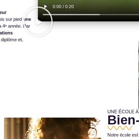
eur
is sur pied
une
la 4ᵉ année. Par
ations
 diplôme et,
UNE ÉCOLE À
Bien
Notre école es