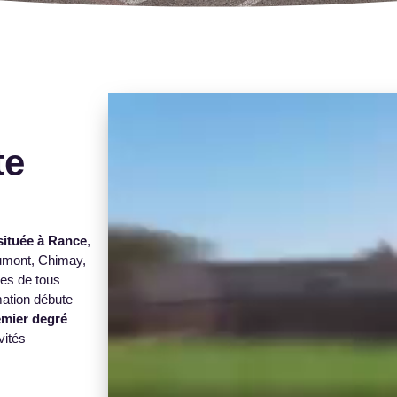
te
 située à Rance
,
aumont, Chimay,
ves de tous
mation débute
emier degré
vités