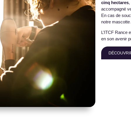
cinq hectares
,
accompagné ve
En cas de souci
notre mascotte A
L’ITCF Rance 
en son avenir p
DÉCOUVRIR